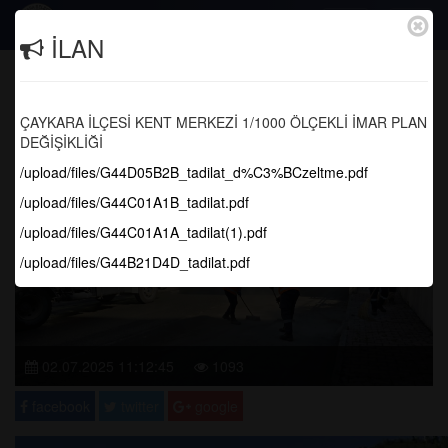
Togg
İLAN
navig
Çaykara'mız için yıkama ve temizlik
çalışmalarımız sürüyor.
ÇAYKARA İLÇESİ KENT MERKEZİ 1/1000 ÖLÇEKLİ İMAR PLAN
DEĞİŞİKLİĞİ
Anasayfa
Yapılan Çalışmalar
/upload/files/G44D05B2B_tadilat_d%C3%BCzeltme.pdf
/upload/files/G44C01A1B_tadilat.pdf
/upload/files/G44C01A1A_tadilat(1).pdf
/upload/files/G44B21D4D_tadilat.pdf
02.07.2025 11:12:45
1093
facebook
twitter
google