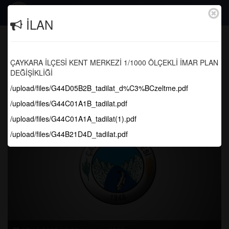
Togg
İLAN
navig
BİSİKLET YOLU VE YÜRÜYĞŞ YOLU
YAPIM ÇALIŞMALARI DEVAM
ÇAYKARA İLÇESİ KENT MERKEZİ 1/1000 ÖLÇEKLİ İMAR PLAN
EDİYOR
DEĞİŞİKLİĞİ
/upload/files/G44D05B2B_tadilat_d%C3%BCzeltme.pdf
Anasayfa
Yapılan Çalışmalar
/upload/files/G44C01A1B_tadilat.pdf
/upload/files/G44C01A1A_tadilat(1).pdf
/upload/files/G44B21D4D_tadilat.pdf