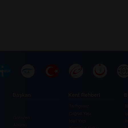
Başkan
Kent Rehberi
B
Tarihçemiz
B
Coğrafi Yapı
İ
Görevleri
İdari Yapı
İ
Albümü