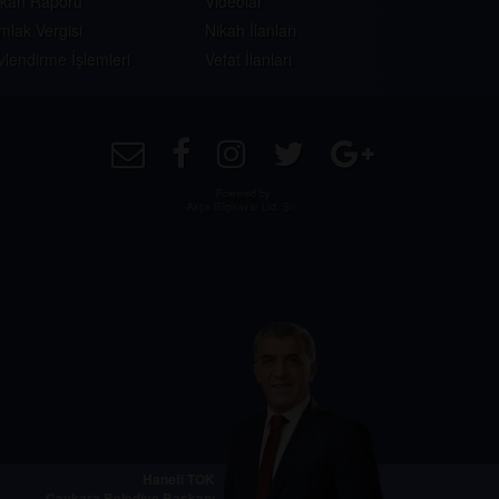
skan Raporu
Videolar
mlak Vergisi
Nikah İlanları
vlendirme İşlemleri
Vefat İlanları
Powered by
Akçe Bilgisayar Ltd. Şti.
Hanefi TOK
Çaykara Belediye Başkanı