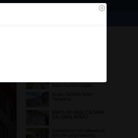
Bilgilendirme
Bağlantılar
Anasayfa
Yapılan Çalışmalar
SON EKLENENLER
Çaykara Uzuntarla
Mahallesi Balkodu Deresi”
taşkın kontrol inşaatı
Bugün Sahada Neler
Yapıyoruz
MAYIS AYI BAŞLICA SAHA
ÇALIŞMALARIMIZ
Çaykara'mız için yıkama ve
temizlik çalışmalarımız