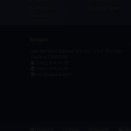
Projelerimiz
Kadrolu İşçiler
Meclis Kararları
Sözleşmeli İşçiler
Duyurular
İletişim
Işıklı Mahallesi Belediye Sok. No:12 D:2 PK:61940
Çaykara/TRABZON
(0462) 616 10 29
(0462) 616 14 68
info@caykara.bel.tr
Özgeçmiş
Mesaj
Görevler
Alb