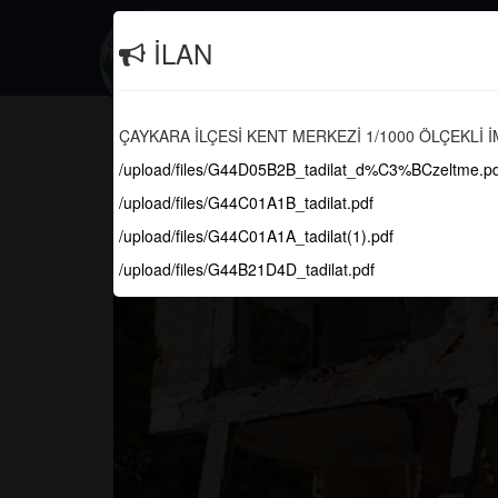
İletişim
(0462) 616 10 29
İLAN
Güncel
Çaykara Kentsel Dönüşüm 1.Eta
ÇAYKARA İLÇESİ KENT MERKEZİ 1/1000 ÖLÇEKLİ İ
Ediyor
/upload/files/G44D05B2B_tadilat_d%C3%BCzeltme.pd
/upload/files/G44C01A1B_tadilat.pdf
/upload/files/G44C01A1A_tadilat(1).pdf
/upload/files/G44B21D4D_tadilat.pdf