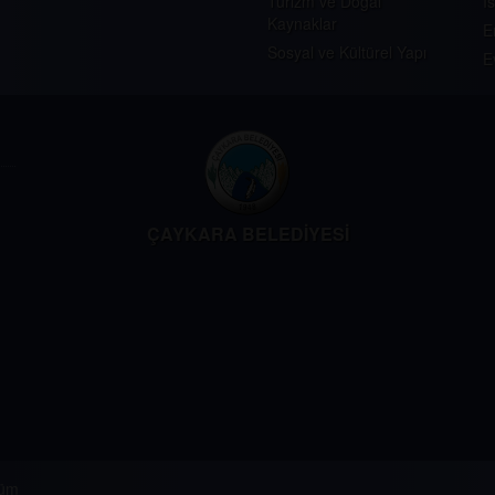
Turizm ve Doğal
İ
Kaynaklar
E
Sosyal ve Kültürel Yapı
E
ÇAYKARA BELEDİYESİ
üm