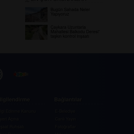
Bugün Sahada Neler
Yapıyoruz
Çaykara Uzuntarla
Mahallesi Balkodu Deresi”
taşkın kontrol inşaatı
ilgilendirme
Bağlantılar
ilgi Edinme Kanunu
E-Belediye
şyeri Açma
Canlı Yayın
nşaat Ruhsatı
Fotoğraflar