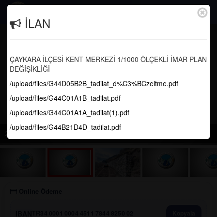
Togg
İLAN
navig
ÇAYKARA İLÇESİ KENT MERKEZİ 1/1000 ÖLÇEKLİ İMAR PLAN
DEĞİŞİKLİĞİ
/upload/files/G44D05B2B_tadilat_d%C3%BCzeltme.pdf
/upload/files/G44C01A1B_tadilat.pdf
/upload/files/G44C01A1A_tadilat(1).pdf
/upload/files/G44B21D4D_tadilat.pdf
2026 NİSAN AYI MECLİS GÜNDEMİ
Online Ödeme
IBAN
TR34 0001 0004 4511 7844 8250 02
Kopyala