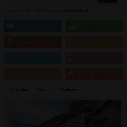
Açıklama:
• Hesap Adı:
T.C. Kimlik No
Çaykara Belediyesi
Canlı Yayın
Fotoğraflar
Videolar
E-Belediye
Nikah İlanları
Vefat İlanları
Eczaneler
Meclis Kararları
Çalışmalar
Projeler
Faaliyetler