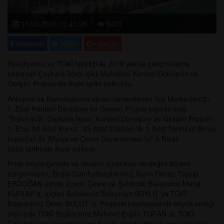
13.03.2020 10:41:28
8423
facebook
twitter
google
Belediyemiz ve TOKİ İşbirliği ile 2016 yılında çalışmalarına
başlanan Çaykara İlçesi Işıklı Mahallesi Kentsel Dönüşüm ve
Gelişim Projesinde İhale tarihi belli oldu.
Anlaşma ve Kamulaştırma süreci tamamlanan İlçe Merkezimizin
1. Etap Kentsel Dönüşüm ve Gelişim Projesi kapsamında
"Trabzon İli, Çaykara İlçesi, Kentsel Dönüşüm ve Gelişim Projesi
1. Etap 84 Adet Konut , 45 Adet Dükkan Ve 1 Adet Terminal Binası
İnşaatları ile Altyapı ve Çevre Düzenlemesi İşi" 9 Nisan
2020 tarihinde İhale ediliyor.
Proje başlangıcında ve devamı sürecinde desteğini bizden
esirgemeyen, Başta Cumhurbaşkanımız Sayın Recep Tayyip
ERDOĞAN olmak üzere, Çevre ve Şehircilik Bakanımız Murat
KURUM 'a, İçişleri Bakanımız Süleyman SOYLU ‘ya TOKİ
Başkanımız Ömer BULUT 'a, Projenin başlamasında büyük emeği
olan eski TOKİ Başkanımız Mehmet Ergün TURAN 'a, TOKİ
Çalışanlarına ve çalışmalara büyük ölçüde destek veren kentsel