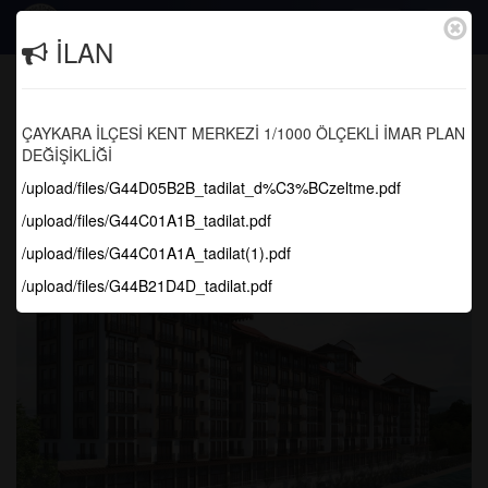
Togg
İLAN
navig
Çaykara İlçesi Işıklı Mahallesi Kentsel
Dönüşüm ve Gelişim Projesinde İhale
ÇAYKARA İLÇESİ KENT MERKEZİ 1/1000 ÖLÇEKLİ İMAR PLAN
tarihi belli oldu.
DEĞİŞİKLİĞİ
/upload/files/G44D05B2B_tadilat_d%C3%BCzeltme.pdf
Anasayfa
Projeler
/upload/files/G44C01A1B_tadilat.pdf
/upload/files/G44C01A1A_tadilat(1).pdf
/upload/files/G44B21D4D_tadilat.pdf