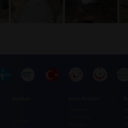
Başkan
Kent Rehberi
B
Tarihçemiz
B
Coğrafi Yapı
İ
Görevleri
İdari Yapı
İ