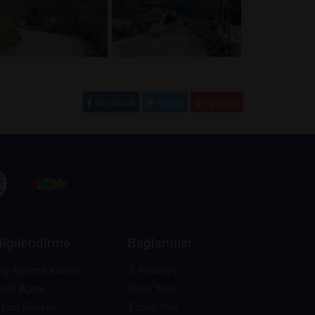
facebook
twitter
google
ilgilendirme
Bağlantılar
ilgi Edinme Kanunu
E-Belediye
şyeri Açma
Canlı Yayın
nşaat Ruhsatı
Fotoğraflar