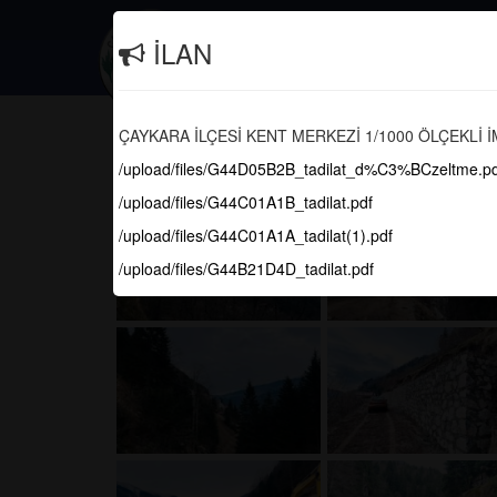
İletişim
(0462) 616 10 29
İLAN
Güncel
Bugün Sahada Neler Yapıyor
ÇAYKARA İLÇESİ KENT MERKEZİ 1/1000 ÖLÇEKLİ İ
/upload/files/G44D05B2B_tadilat_d%C3%BCzeltme.pd
/upload/files/G44C01A1B_tadilat.pdf
/upload/files/G44C01A1A_tadilat(1).pdf
/upload/files/G44B21D4D_tadilat.pdf