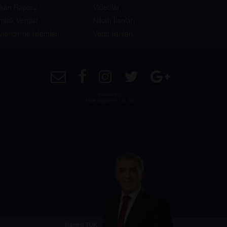
skan Raporu
Videolar
mlak Vergisi
Nikah İlanları
vlendirme İşlemleri
Vefat İlanları
Powered by
Akçe Bilgisayar Ltd. Şti.
Hanefi TOK