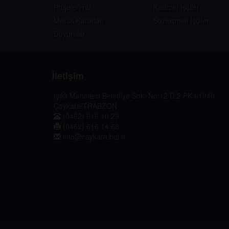
Projelerimiz
Kadrolu İşçiler
Meclis Kararları
Sözleşmeli İşçiler
Duyurular
İletişim
Işıklı Mahallesi Belediye Sok. No:12 D:2 PK:61940
Çaykara/TRABZON
(0462) 616 10 29
(0462) 616 14 68
info@caykara.bel.tr