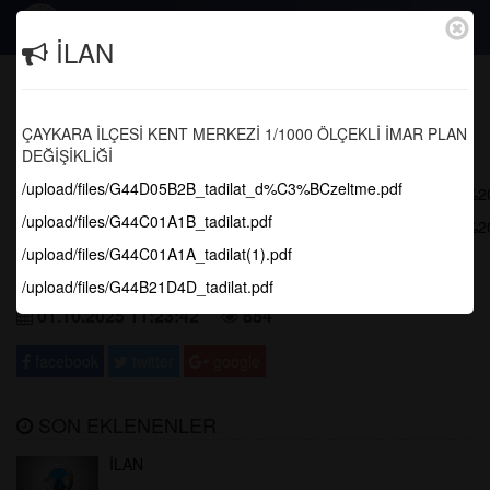
Togg
İLAN
navig
2026 YILI GELİR-GİDER TABLOSU
ÇAYKARA İLÇESİ KENT MERKEZİ 1/1000 ÖLÇEKLİ İMAR PLAN
Anasayfa
Duyurular
DEĞİŞİKLİĞİ
/upload/files/G44D05B2B_tadilat_d%C3%BCzeltme.pdf
/upload/files/%C3%87AYKARA%20BELED%C4%B0YES%C4%B0%2
/upload/files/G44C01A1B_tadilat.pdf
/upload/files/%C3%87AYKARA%20BELED%C4%B0YES%C4%B0%2
/upload/files/G44C01A1A_tadilat(1).pdf
/upload/files/G44B21D4D_tadilat.pdf
01.10.2025 11:23:42
884
facebook
twitter
google
SON EKLENENLER
İLAN